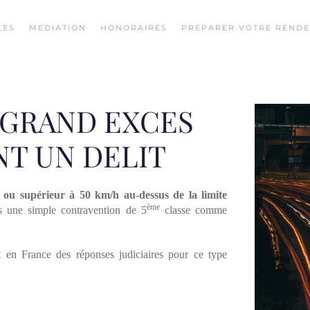
CES
MEDIATION
HONORAIRES
PREPARER VOTRE REND
 GRAND EXCES
NT UN DELIT
l ou supérieur à 50 km/h au-dessus de la limite
ème
s une simple contravention de 5
classe comme
en France des réponses judiciaires pour ce type