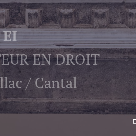
 EI
EUR EN DROIT
llac / Cantal