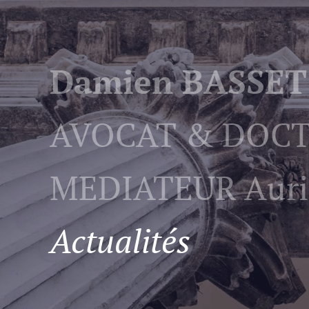
Damien BASSET
AVOCAT & DOCT
MEDIATEUR
Auri
Actualités