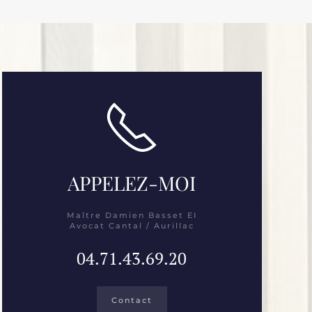
APPELEZ-MOI
Maître Damien Basset EI
Avocat Cantal / Aurillac
04.71.43.69.20
Contact