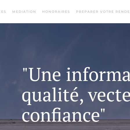
CES
MEDIATION
HONORAIRES
PREPARER VOTRE REND
"Une informa
qualité, vect
confiance"